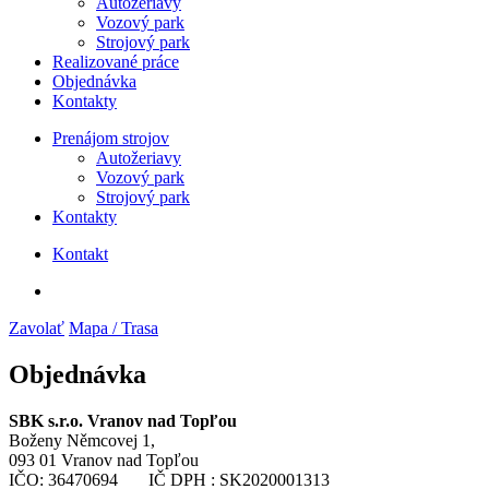
Autožeriavy
Vozový park
Strojový park
Realizované práce
Objednávka
Kontakty
Prenájom strojov
Autožeriavy
Vozový park
Strojový park
Kontakty
Kontakt
Zavolať
Mapa / Trasa
Objednávka
SBK s.r.o. Vranov nad Topľou
Boženy Němcovej 1,
093 01 Vranov nad Topľou
IČO: 36470694 IČ DPH : SK2020001313