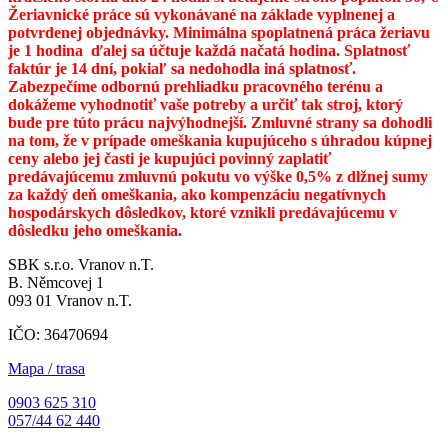
Žeriavnické práce sú vykonávané na základe vyplnenej a
potvrdenej objednávky. Minimálna spoplatnená práca žeriavu
je 1 hodina ďalej sa účtuje každá načatá hodina. Splatnosť
faktúr je 14 dní, pokiaľ sa nedohodla iná splatnosť.
Zabezpečíme odbornú prehliadku pracovného terénu a
dokážeme vyhodnotiť vaše potreby a určiť tak stroj, ktorý
bude pre túto prácu najvýhodnejší. Zmluvné strany sa dohodli
na tom, že v prípade omeškania kupujúceho s úhradou kúpnej
ceny alebo jej časti je kupujúci povinný zaplatiť
predávajúcemu zmluvnú pokutu vo výške 0,5% z dlžnej sumy
za každý deň omeškania, ako kompenzáciu negatívnych
hospodárskych dôsledkov, ktoré vznikli predávajúcemu v
dôsledku jeho omeškania.
SBK s.r.o. Vranov n.T.
B. Němcovej 1
093 01 Vranov n.T.
IČO: 36470694
Mapa / trasa
0903 625 310
057/44 62 440