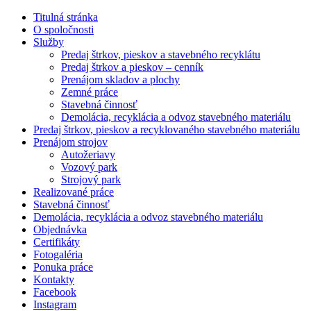
Titulná stránka
O spoločnosti
Služby
Predaj štrkov, pieskov a stavebného recyklátu
Predaj štrkov a pieskov – cenník
Prenájom skladov a plochy
Zemné práce
Stavebná činnosť
Demolácia, recyklácia a odvoz stavebného materiálu
Predaj štrkov, pieskov a recyklovaného stavebného materiálu
Prenájom strojov
Autožeriavy
Vozový park
Strojový park
Realizované práce
Stavebná činnosť
Demolácia, recyklácia a odvoz stavebného materiálu
Objednávka
Certifikáty
Fotogaléria
Ponuka práce
Kontakty
Facebook
Instagram