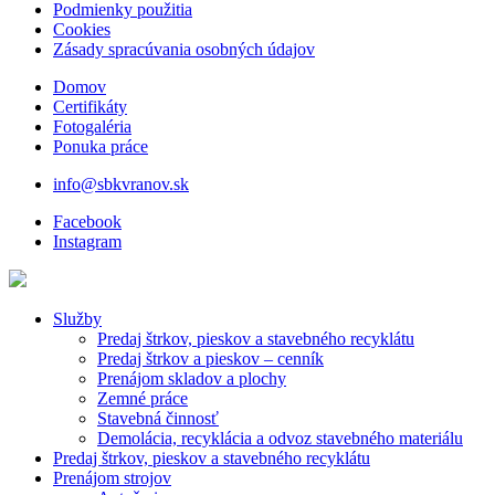
Podmienky použitia
Cookies
Zásady spracúvania osobných údajov
Domov
Certifikáty
Fotogaléria
Ponuka práce
info@sbkvranov.sk
Facebook
Instagram
Služby
Predaj štrkov, pieskov a stavebného recyklátu
Predaj štrkov a pieskov – cenník
Prenájom skladov a plochy
Zemné práce
Stavebná činnosť
Demolácia, recyklácia a odvoz stavebného materiálu
Predaj štrkov, pieskov a stavebného recyklátu
Prenájom strojov